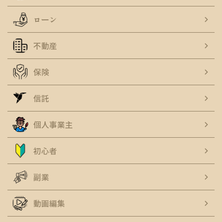
ローン
不動産
保険
信託
個人事業主
初心者
副業
動画編集